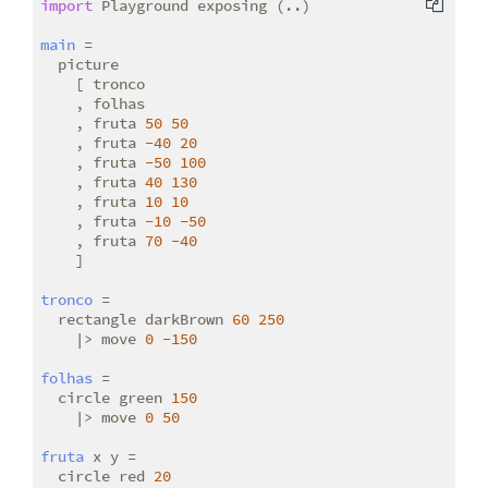
import
 Playground exposing (..)

main
 =

  picture

    [ tronco

    , folhas

    , fruta 
50
50
    , fruta 
-40
20
    , fruta 
-50
100
    , fruta 
40
130
    , fruta 
10
10
    , fruta 
-10
-50
    , fruta 
70
-40
    ]

tronco
 =

  rectangle darkBrown 
60
250
    |> move 
0
-150
folhas
 =

  circle green 
150
    |> move 
0
50
fruta
 x y =

  circle red 
20