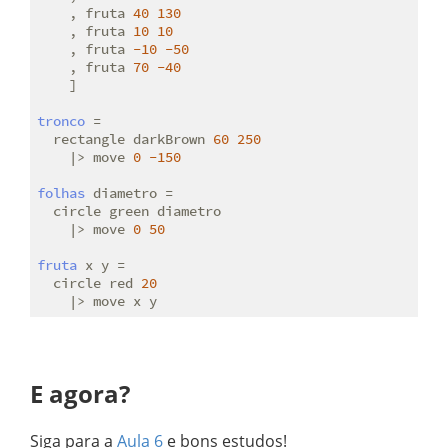
    , fruta 
40
130
    , fruta 
10
10
    , fruta 
-10
-50
    , fruta 
70
-40
    ]

tronco
 =

  rectangle darkBrown 
60
250
    |> move 
0
-150
folhas
 diametro =

  circle green diametro

    |> move 
0
50
fruta
 x y =

  circle red 
20
E agora?
Siga para a
Aula 6
e bons estudos!