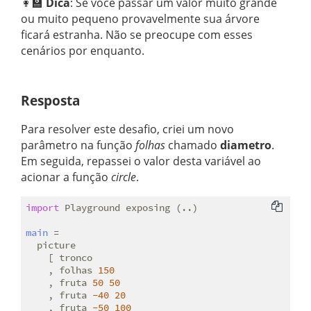
👩‍🏫
Dica
: Se você passar um valor muito grande
ou muito pequeno provavelmente sua árvore
ficará estranha. Não se preocupe com esses
cenários por enquanto.
Resposta
Para resolver este desafio, criei um novo
parâmetro na função
folhas
chamado
diametro
.
Em seguida, repassei o valor desta variável ao
acionar a função
circle
.
import
 Playground exposing (..)

main
 =

  picture

    [ tronco

    , folhas 
150
    , fruta 
50
50
    , fruta 
-40
20
    , fruta 
-50
100