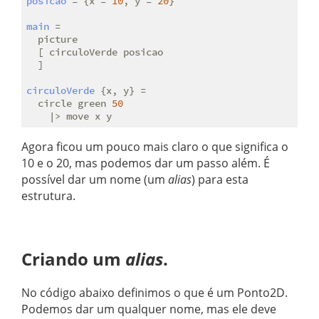
posicao
 = {x = 
10
, y = 
20
}

main
 =

  picture

  [ circuloVerde posicao

  ]

circuloVerde
 {x, y} =

  circle green 
50
Agora ficou um pouco mais claro o que significa o
10 e o 20, mas podemos dar um passo além. É
possível dar um nome (um
alias
) para esta
estrutura.
Criando um
alias
.
No código abaixo definimos o que é um Ponto2D.
Podemos dar um qualquer nome, mas ele deve