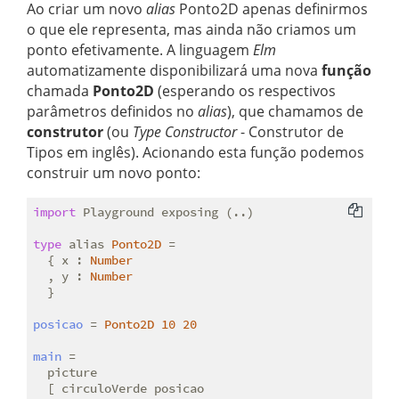
Ao criar um novo
alias
Ponto2D apenas definirmos
o que ele representa, mas ainda não criamos um
ponto efetivamente. A linguagem
Elm
automatizamente disponibilizará uma nova
função
chamada
Ponto2D
(esperando os respectivos
parâmetros definidos no
alias
), que chamamos de
construtor
(ou
Type Constructor
- Construtor de
Tipos em inglês). Acionando esta função podemos
construir um novo ponto:
import
 Playground exposing (..)

type
 alias 
Ponto2D
 =
  { x : 
Number
  , y : 
Number
  }

posicao
 = 
Ponto2D
10
20
main
 =

  picture

  [ circuloVerde posicao
