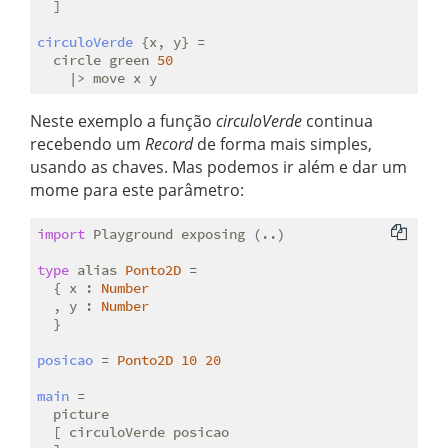
  ]

circuloVerde
 {x, y} =

  circle green 
50
Neste exemplo a função
circuloVerde
continua
recebendo um
Record
de forma mais simples,
usando as chaves. Mas podemos ir além e dar um
mome para este parâmetro:
import
 Playground exposing (..)

type
 alias 
Ponto2D
 =
  { x : 
Number
  , y : 
Number
  }

posicao
 = 
Ponto2D
10
20
main
 =

  picture

  [ circuloVerde posicao
